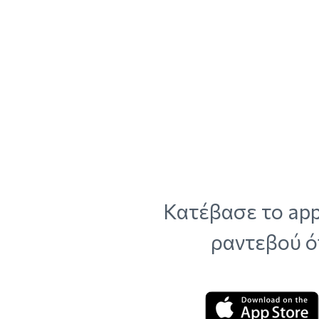
Κατέβασε το app
ραντεβού ό